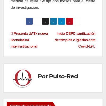
medida cautelar. Se fijo dos meses para el cierre
de investigación.
Navegación
Presenta UATx nueva
Inicia CEPC sanitización
licenciatura
de templos e iglesias ante
de
interinstitucional
Covid-19
entradas
Por
Pulso-Red