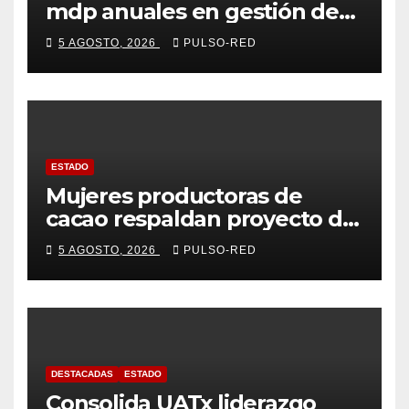
mdp anuales en gestión de
residuos: PAA
5 AGOSTO, 2026
PULSO-RED
ESTADO
Mujeres productoras de
cacao respaldan proyecto de
Alfonso Sánchez García
5 AGOSTO, 2026
PULSO-RED
rumbo a la Coordinación
Estatal de Morena
DESTACADAS
ESTADO
Consolida UATx liderazgo