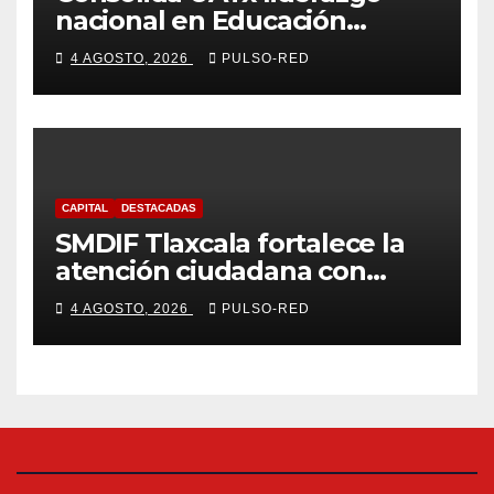
nacional en Educación
Especial, Gerontología y
4 AGOSTO, 2026
PULSO-RED
Ciencias de la Familia
CAPITAL
DESTACADAS
SMDIF Tlaxcala fortalece la
atención ciudadana con
servicios cercanos y espacios
4 AGOSTO, 2026
PULSO-RED
dignos para las familias