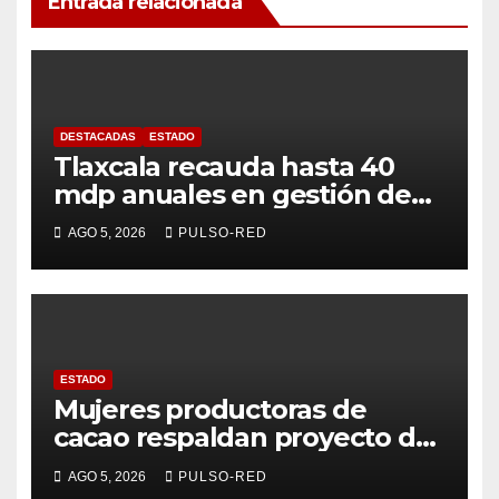
Entrada relacionada
DESTACADAS
ESTADO
Tlaxcala recauda hasta 40
mdp anuales en gestión de
residuos: PAA
AGO 5, 2026
PULSO-RED
ESTADO
Mujeres productoras de
cacao respaldan proyecto de
Alfonso Sánchez García
AGO 5, 2026
PULSO-RED
rumbo a la Coordinación