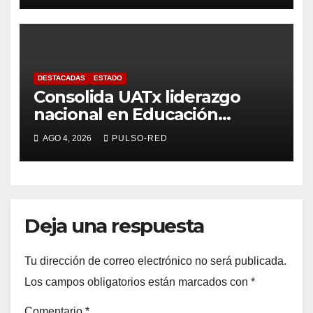
Estatal de Morena
DESTACADAS
ESTADO
Consolida UATx liderazgo
nacional en Educación
Especial, Gerontología y
AGO 4, 2026
PULSO-RED
Ciencias de la Familia
Deja una respuesta
Tu dirección de correo electrónico no será publicada.
Los campos obligatorios están marcados con
*
Comentario
*