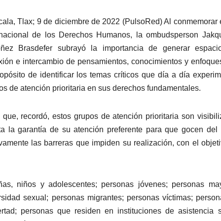
cala, Tlax; 9 de diciembre de 2022 (PulsoRed) Al conmemorar 
rnacional de los Derechos Humanos, la ombudsperson Jakqu
ñez Brasdefer subrayó la importancia de generar espaci
exión e intercambio de pensamientos, conocimientos y enfoque
ropósito de identificar los temas críticos que día a día experi
os de atención prioritaria en sus derechos fundamentales.
 que, recordó, estos grupos de atención prioritaria son visibil
ata la garantía de su atención preferente para que gocen del
vamente las barreras que impiden su realización, con el objet
ñas, niños y adolescentes; personas jóvenes; personas may
rsidad sexual; personas migrantes; personas víctimas; perso
ertad; personas que residen en instituciones de asistencia s