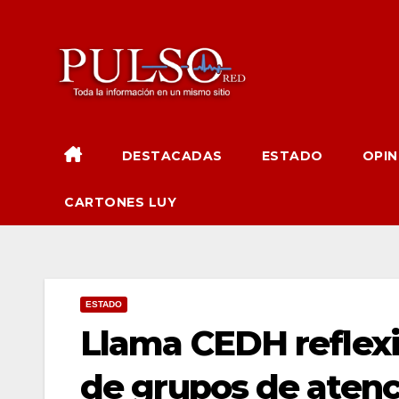
Ir
al
contenido
DESTACADAS
ESTADO
OPIN
CARTONES LUY
ESTADO
Llama CEDH reflexi
de grupos de atenci