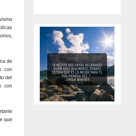
ivismo
blicas
orios,
ana de
s con
to del
s con
rtante
de que