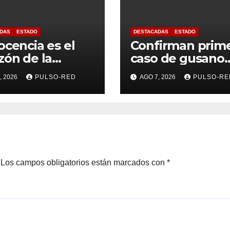
DAS
ESTADO
DESTACADAS
ESTADO
ocencia es el
Confirman prim
zón de la
caso de gusano
sformación
barrenador en
, 2026
PULSO-RED
AGO 7, 2026
PULSO-RE
ersitaria: Rector
humano en
a UATx
Tlaxcala
Los campos obligatorios están marcados con
*