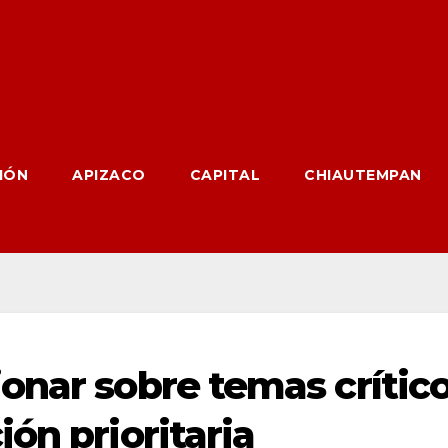
IÓN
APIZACO
CAPITAL
CHIAUTEMPAN
onar sobre temas crític
ón prioritaria