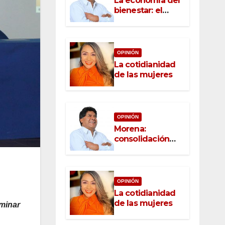
La economía del
bienestar: el
nuevo rostro del
desarrollo
OPINIÓN
La cotidianidad
de las mujeres
OPINIÓN
Morena:
consolidación
con raíz, rumbo
con convicción
OPINIÓN
La cotidianidad
de las mujeres
minar