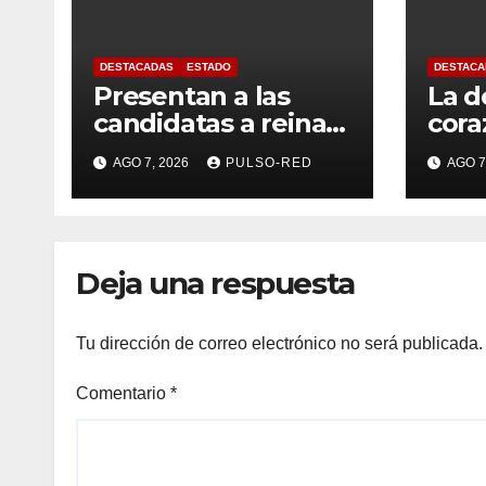
DESTACADAS
ESTADO
DESTACA
Presentan a las
La d
candidatas a reinas
cora
de “Tlaxcala, la
tran
AGO 7, 2026
PULSO-RED
AGO 7
Feria de Ferias 2026:
univ
La Flor Tlaxcalteca”
de l
Deja una respuesta
Tu dirección de correo electrónico no será publicada.
Comentario
*