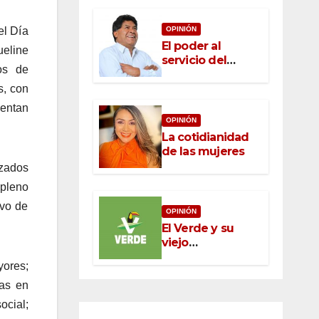
OPINIÓN
el Día
El poder al
eline
servicio del
os de
pueblo: la nueva
ética pública en
s, con
México
mentan
OPINIÓN
La cotidianidad
de las mujeres
izados
 pleno
ivo de
OPINIÓN
El Verde y su
viejo
oportunismo
ores;
nas en
ocial;