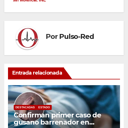
entradas
Por
Pulso-Red
Entrada relacionada
DESTACADAS
ESTADO
Confirman primer caso de
gusano barrenador en