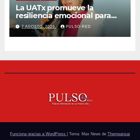
La UATx promueve la
resiliencia emocional para
fortalecer salud y bienestar
7 AGOSTO, 2026
PULSO-RED
de estudiantes y docentes
Funciona gracias a WordPress
|
Tema: Max News de
Themeansar