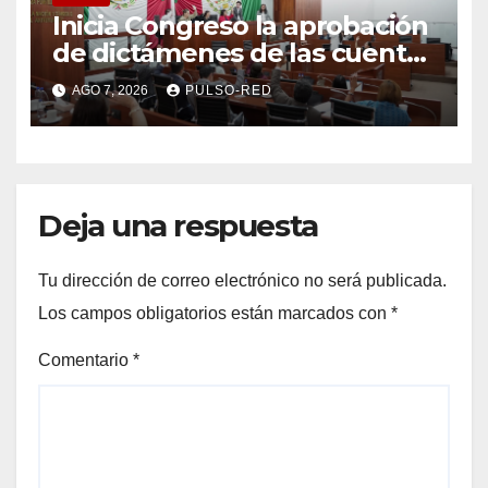
Inicia Congreso la aprobación
de dictámenes de las cuentas
públicas de entes
AGO 7, 2026
PULSO-RED
fiscalizables del ejercicio
fiscal 2025
Deja una respuesta
Tu dirección de correo electrónico no será publicada.
Los campos obligatorios están marcados con
*
Comentario
*