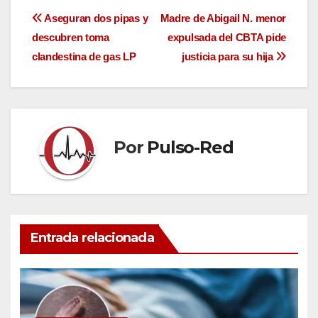
Navegación
Aseguran dos pipas y
Madre de Abigail N. menor
descubren toma
expulsada del CBTA pide
de
clandestina de gas LP
justicia para su hija
entradas
Por
Pulso-Red
Entrada relacionada