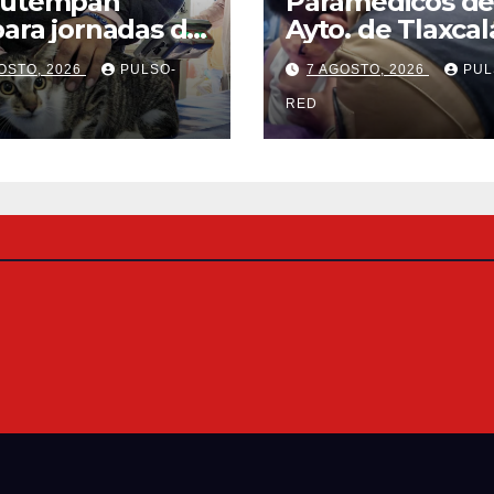
autempan
Paramédicos de
ara jornadas de
Ayto. de Tlaxcal
rilización para
evitan que men
OSTO, 2026
PULSO-
7 AGOSTO, 2026
PUL
os y gatos
sufra
complicaciones
RED
hipotermia tras
en una cisterna