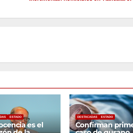
DAS
ESTADO
DESTACADAS
ESTADO
ocencia es el
Confirman prim
zón de la
caso de gusano