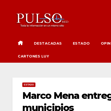
Ir
al
contenido
DESTACADAS
ESTADO
OPIN
CARTONES LUY
ESTADO
Marco Mena entreg
municipios