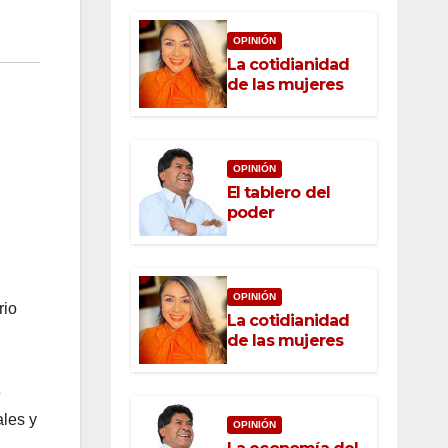
OPINIÓN
La cotidianidad
de las mujeres
OPINIÓN
El tablero del
poder
OPINIÓN
rio
La cotidianidad
de las mujeres
e
ales y
OPINIÓN