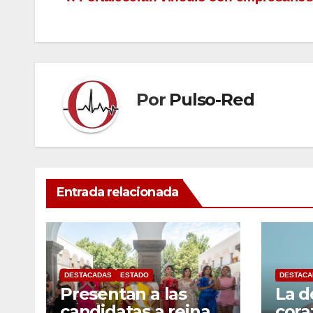
Navegación
de
entradas
Por
Pulso-Red
Entrada relacionada
DESTACADAS
ESTADO
DESTACA
Presentan a las
La d
candidatas a reinas
cora