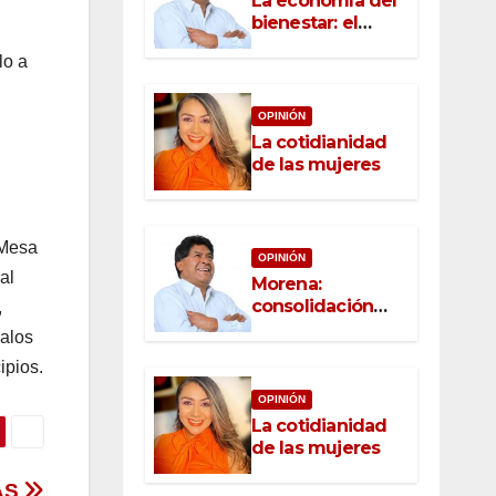
La economía del
bienestar: el
nuevo rostro del
lo a
desarrollo
OPINIÓN
La cotidianidad
de las mujeres
 Mesa
OPINIÓN
al
Morena:
consolidación
,
con raíz, rumbo
valos
con convicción
ipios.
OPINIÓN
La cotidianidad
de las mujeres
JAS