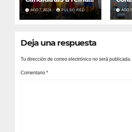
de “Tlaxcala, la
tran
AGO 7, 2026
PULSO-RED
AGO 7
Feria de Ferias 2026:
univ
La Flor Tlaxcalteca”
de l
Deja una respuesta
Tu dirección de correo electrónico no será publicada.
Comentario
*