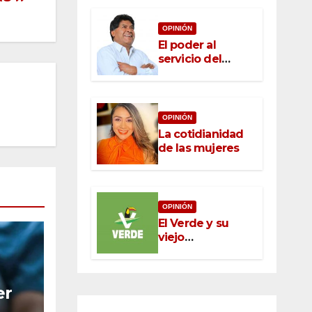
OPINIÓN
El poder al
servicio del
pueblo: la nueva
ética pública en
México
OPINIÓN
La cotidianidad
de las mujeres
OPINIÓN
El Verde y su
viejo
oportunismo
er