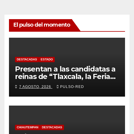
El pulso del momento
DESTACADAS
ESTADO
Presentan a las candidatas a
reinas de “Tlaxcala, la Feria
de Ferias 2026: La Flor
7 AGOSTO, 2026
PULSO-RED
Tlaxcalteca”
CHIAUTEMPAN
DESTACADAS