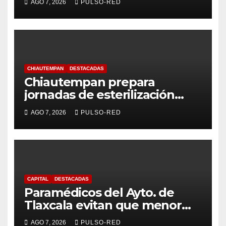
AGO 7, 2026
PULSO-RED
Tlaxcalteca”
CHIAUTEMPAN
DESTACADAS
Chiautempan prepara
jornadas de esterilización
para perros y gatos
AGO 7, 2026
PULSO-RED
CAPITAL
DESTACADAS
Paramédicos del Ayto. de
Tlaxcala evitan que menor
sufra complicaciones por
AGO 7, 2026
PULSO-RED