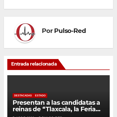
entradas
Por
Pulso-Red
Entrada relacionada
DESTACADAS
ESTADO
Presentan a las candidatas a
reinas de “Tlaxcala, la Feria
de Ferias 2026: La Flor