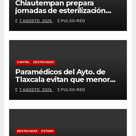
Chiautempan prepara
jornadas de esterilización
para perros y gatos
7 AGOSTO, 2026
PULSO-RED
CAPITAL
DESTACADAS
Paramédicos del Ayto. de
Tlaxcala evitan que menor
sufra complicaciones por
7 AGOSTO, 2026
PULSO-RED
hipotermia tras caer en una
cisterna
DESTACADAS
ESTADO