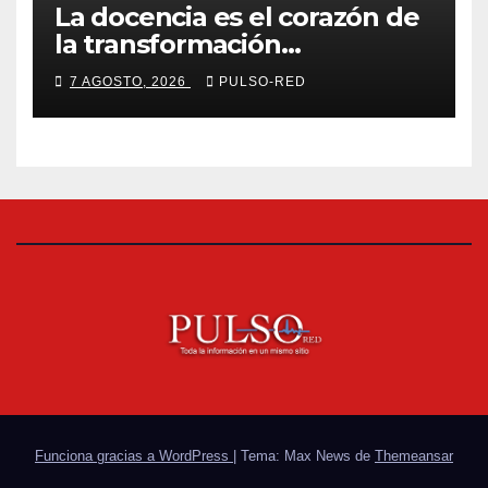
La docencia es el corazón de
la transformación
universitaria: Rector de la
7 AGOSTO, 2026
PULSO-RED
UATx
Funciona gracias a WordPress
|
Tema: Max News de
Themeansar