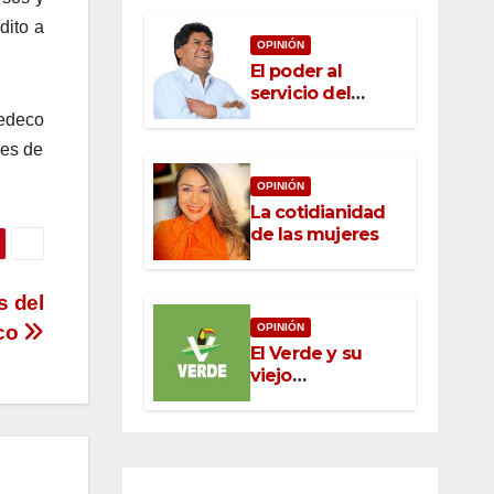
dito a
OPINIÓN
El poder al
servicio del
pueblo: la nueva
Sedeco
ética pública en
nes de
México
OPINIÓN
La cotidianidad
de las mujeres
s del
OPINIÓN
ico
El Verde y su
viejo
oportunismo