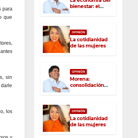
La economía del
bienestar: el
s para
nuevo rostro del
lo que
desarrollo
OPINIÓN
La cotidianidad
tores,
de las mujeres
 antes
OPINIÓN
s, sin
Morena:
consolidación
 darle
con raíz, rumbo
con convicción
o, los
OPINIÓN
La cotidianidad
de las mujeres
rsos y