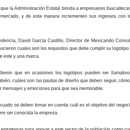
ue la Administración Estatal brinda a empresarios tlaxcalteca
l mercado, y de esta manera incrementen sus ingresos con 
dencia, David García Castillo, Director de Mexicando Consul
onocieron cuales son los requisitos que debe cumplir su logotipo
re este y una marca.
ndieron que en ocasiones los logotipos pueden ser llamativo
bién, cuáles son las pautas de diseño que deben seguir, cómo
ar mensajes y emociones para que sea memorable.
cuado se deben tomar en cuenta cuál es el objetivo del negoci
iere ser conocida la empresa.
strategias para apoyar a este sector de la población como cu