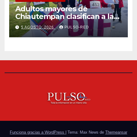
Adultos mayores de
Chiautempan clasifican a la
etapa federal de las
5 AGOSTO, 2026
PULSO-RED
Olimpiadas de Oro
Funciona gracias a WordPress
|
Tema: Max News de
Themeansar