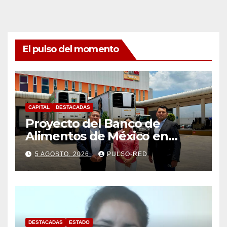
El pulso del momento
CAPITAL
DESTACADAS
Proyecto del Banco de
Alimentos de México en
Tlaxcala avanza con trabajo
5 AGOSTO, 2026
PULSO-RED
coordinado
DESTACADAS
ESTADO