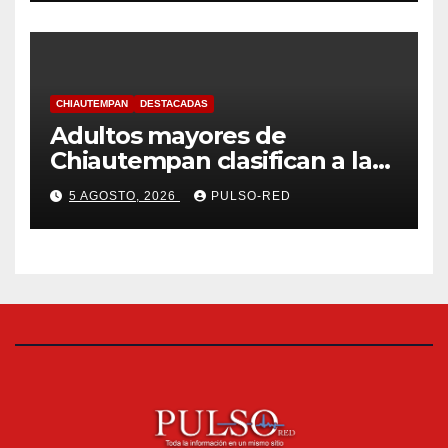
CHIAUTEMPAN
DESTACADAS
Adultos mayores de
Chiautempan clasifican a la
etapa federal de las
5 AGOSTO, 2026
PULSO-RED
Olimpiadas de Oro