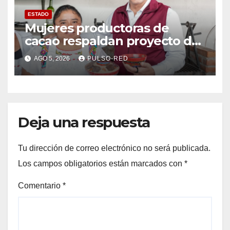
ESTADO
Mujeres productoras de
cacao respaldan proyecto de
Alfonso Sánchez García
AGO 5, 2026
PULSO-RED
rumbo a la Coordinación
Estatal de Morena
Deja una respuesta
Tu dirección de correo electrónico no será publicada.
Los campos obligatorios están marcados con
*
Comentario
*