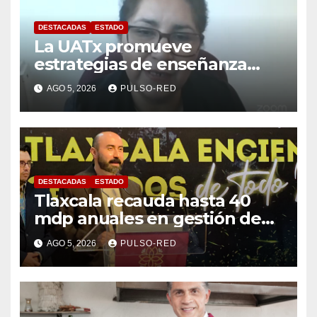
DESTACADAS
ESTADO
La UATx promueve
estrategias de enseñanza
centradas en el contexto de
AGO 5, 2026
PULSO-RED
sus estudiantes
DESTACADAS
ESTADO
Tlaxcala recauda hasta 40
mdp anuales en gestión de
residuos: PAA
AGO 5, 2026
PULSO-RED