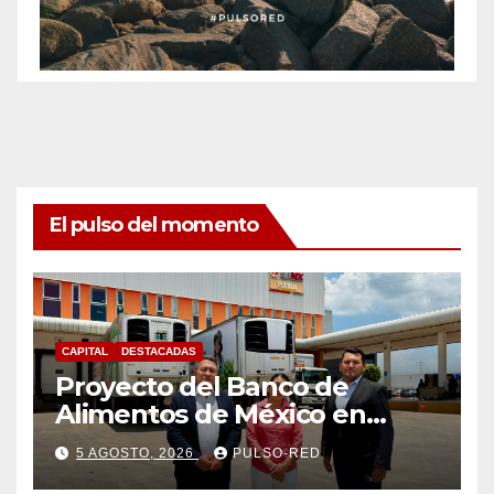
El pulso del momento
CAPITAL
DESTACADAS
Proyecto del Banco de
Alimentos de México en
Tlaxcala avanza con trabajo
5 AGOSTO, 2026
PULSO-RED
coordinado