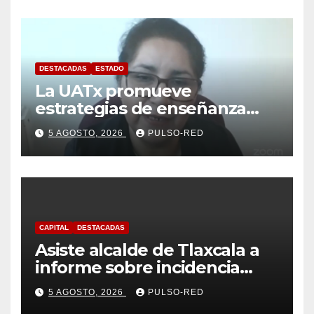
DESTACADAS
ESTADO
La UATx promueve
estrategias de enseñanza
centradas en el contexto de
5 AGOSTO, 2026
PULSO-RED
sus estudiantes
CAPITAL
DESTACADAS
Asiste alcalde de Tlaxcala a
informe sobre incidencia
delictiva refrenda trabajo
5 AGOSTO, 2026
PULSO-RED
coordinado