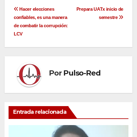
Navegación
Hacer elecciones
Prepara UATx inicio de
confiables, es una manera
semestre
de
de combatir la corrupción:
entradas
LCV
Por
Pulso-Red
Entrada relacionada