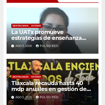
DESTACADAS
ESTADO
La UATx promueve
estrategias de enseñanza
centradas en el contexto de
AGO 5, 2026
PULSO-RED
sus estudiantes
DESTACADAS
ESTADO
Tlaxcala recauda hasta 40
mdp anuales en gestión de
residuos: PAA
AGO 5, 2026
PULSO-RED