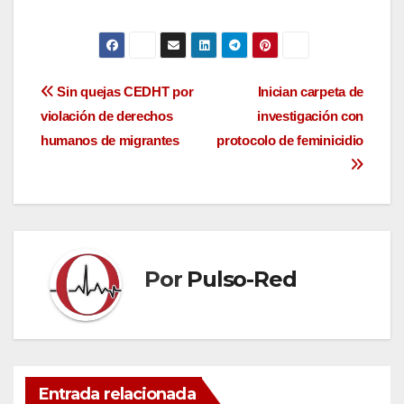
Navegación
Sin quejas CEDHT por
Inician carpeta de
violación de derechos
investigación con
de
humanos de migrantes
protocolo de feminicidio
entradas
Por
Pulso-Red
Entrada relacionada