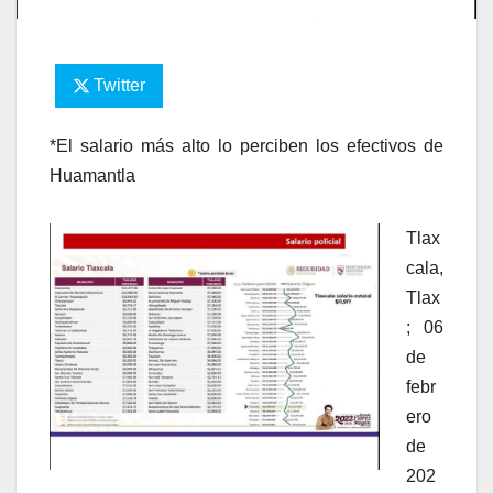
Twitter
*El salario más alto lo perciben los efectivos de
Huamantla
Tlax
cala,
Tlax
; 06
de
febr
ero
de
202