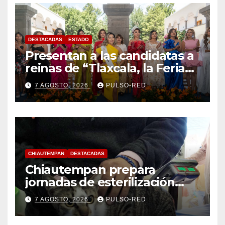
DESTACADAS
ESTADO
Presentan a las candidatas a
reinas de “Tlaxcala, la Feria
de Ferias 2026: La Flor
7 AGOSTO, 2026
PULSO-RED
Tlaxcalteca”
CHIAUTEMPAN
DESTACADAS
Chiautempan prepara
jornadas de esterilización
para perros y gatos
7 AGOSTO, 2026
PULSO-RED