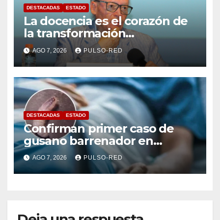
DESTACADAS
ESTADO
La docencia es el corazón de
la transformación
universitaria: Rector de la
AGO 7, 2026
PULSO-RED
UATx
DESTACADAS
ESTADO
Confirman primer caso de
gusano barrenador en
humano en Tlaxcala
AGO 7, 2026
PULSO-RED
Deja una respuesta