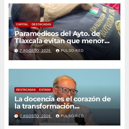
CAPITAL
DESTACADAS
Paramédicos del Ayto. de
Tlaxcala evitan que menor
sufra complicaciones por
7 AGOSTO, 2026
PULSO-RED
hipotermia tras caer en una
cisterna
DESTACADAS
ESTADO
La docencia es el corazón de
la transformación
universitaria: Rector de la
7 AGOSTO, 2026
PULSO-RED
UATx