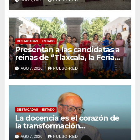
AGO 9, 2026
PULSO-RED
FCEA
DESTACADAS
ESTADO
Presentan a las candidatas a
reinas de “Tlaxcala, la Feria
de Ferias 2026: La Flor
AGO 7, 2026
PULSO-RED
Tlaxcalteca”
DESTACADAS
ESTADO
La docencia es el corazón de
la transformación
universitaria: Rector de la
AGO 7, 2026
PULSO-RED