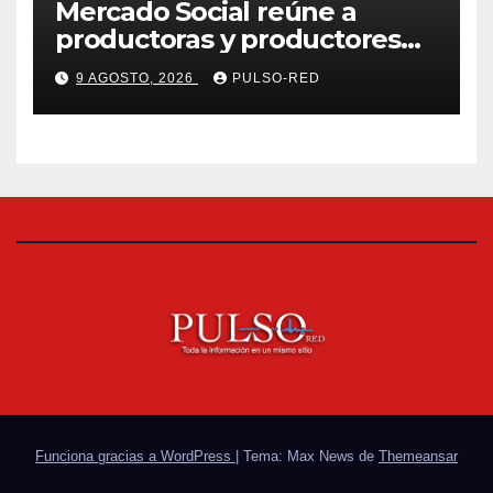
Mercado Social reúne a
productoras y productores
de la región en una jornada
9 AGOSTO, 2026
PULSO-RED
de convivencia y consumo
local en Tlaxcala
Funciona gracias a WordPress
|
Tema: Max News de
Themeansar