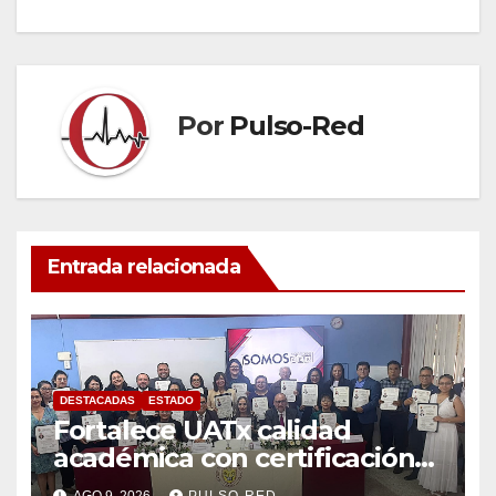
entradas
Por
Pulso-Red
Entrada relacionada
DESTACADAS
ESTADO
Fortalece UATx calidad
académica con certificación
ANFECA de 28 docentes de la