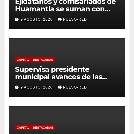
Ejidatarios y comisariados de
Huamantla se suman con
Alfonso Sánchez, respaldan
9 AGOSTO, 2026
PULSO-RED
su proyecto de defensa
CAPITAL
DESTACADAS
Supervisa presidente
municipal avances de las
acciones de “Más Territorio y
9 AGOSTO, 2026
PULSO-RED
Menos Escritorio” en la
Unidad Habitacional Cuatro
Señoríos
CAPITAL
DESTACADAS