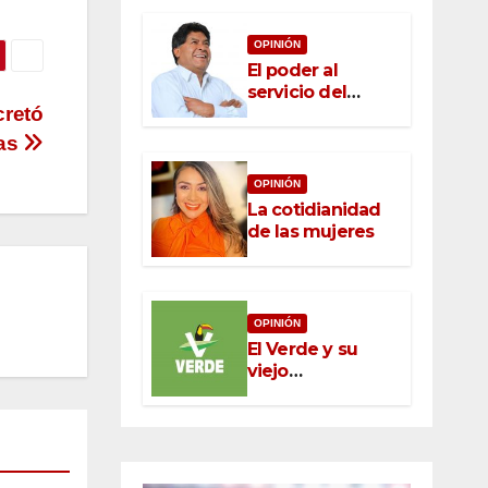
OPINIÓN
El poder al
servicio del
retó
pueblo: la nueva
ética pública en
cas
México
OPINIÓN
La cotidianidad
de las mujeres
OPINIÓN
El Verde y su
viejo
oportunismo