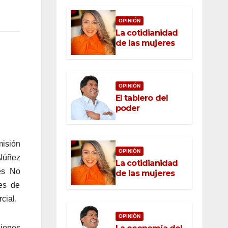
OPINIÓN
La cotidianidad
de las mujeres
OPINIÓN
El tablero del
poder
misión
OPINIÓN
Núñez
La cotidianidad
es No
de las mujeres
es de
cial.
OPINIÓN
ciones