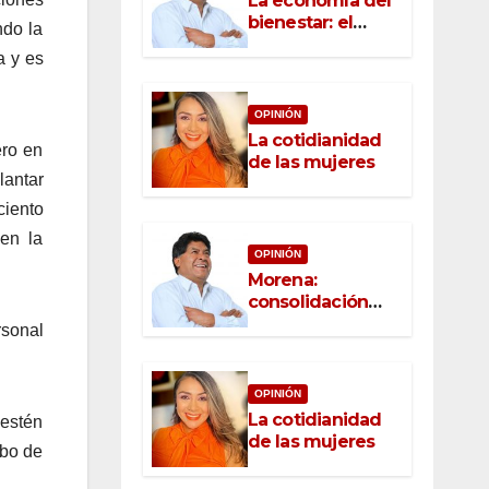
La economía del
bienestar: el
ndo la
nuevo rostro del
a y es
desarrollo
OPINIÓN
La cotidianidad
ero en
de las mujeres
lantar
ciento
 en la
OPINIÓN
Morena:
consolidación
con raíz, rumbo
rsonal
con convicción
OPINIÓN
La cotidianidad
 estén
de las mujeres
obo de