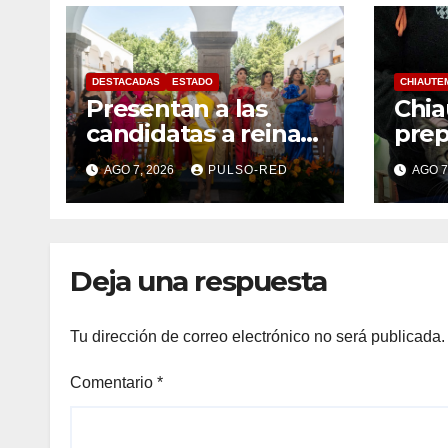
DESTACADAS
ESTADO
CHIAUTE
Presentan a las
Chi
candidatas a reinas
prep
de “Tlaxcala, la
este
AGO 7, 2026
PULSO-RED
AGO 7
Feria de Ferias 2026:
perr
La Flor Tlaxcalteca”
Deja una respuesta
Tu dirección de correo electrónico no será publicada.
Comentario
*