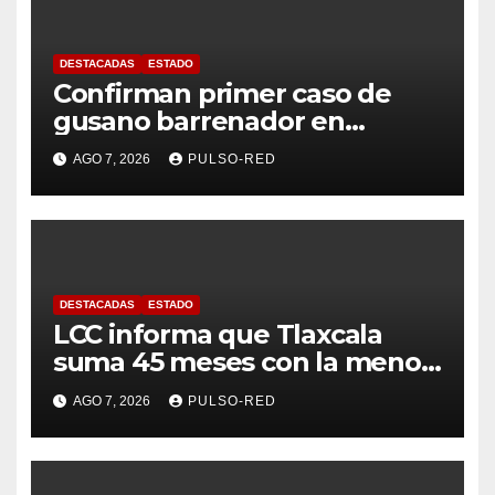
DESTACADAS
ESTADO
Confirman primer caso de
gusano barrenador en
humano en Tlaxcala
AGO 7, 2026
PULSO-RED
DESTACADAS
ESTADO
LCC informa que Tlaxcala
suma 45 meses con la menor
tasa de delitos en el país
AGO 7, 2026
PULSO-RED