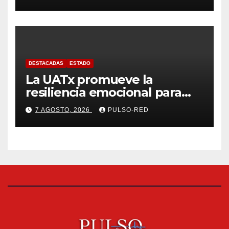
fiscalizables del ejercicio
fiscal 2025
DESTACADAS
ESTADO
La UATx promueve la
resiliencia emocional para
fortalecer salud y bienestar
7 AGOSTO, 2026
PULSO-RED
de estudiantes y docentes