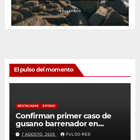
El pulso del momento
DESTACADAS
ESTADO
Confirman primer caso de
gusano barrenador en
humano en Tlaxcala
7 AGOSTO, 2026
PULSO-RED