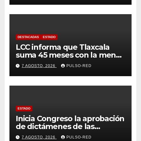
DESTACADAS
ESTADO
LCC informa que Tlaxcala
suma 45 meses con la menor
tasa de delitos en el país
7 AGOSTO, 2026
PULSO-RED
ESTADO
Inicia Congreso la aprobación
de dictámenes de las
cuentas públicas de entes
7 AGOSTO, 2026
PULSO-RED