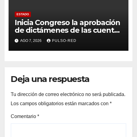
ESTADO
Inicia Congreso la aprobación
de dictámenes de las cuentas
públicas de entes
AGO 7, 2026
PULSO-RED
fiscalizables del ejercicio
fiscal 2025
Deja una respuesta
Tu dirección de correo electrónico no será publicada.
Los campos obligatorios están marcados con
*
Comentario
*