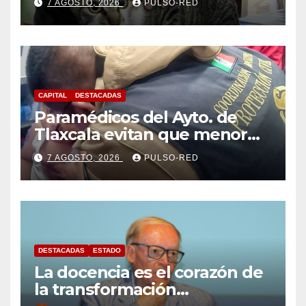
7 AGOSTO, 2026
PULSO-RED
CAPITAL
DESTACADAS
Paramédicos del Ayto. de
Tlaxcala evitan que menor
sufra complicaciones por
7 AGOSTO, 2026
PULSO-RED
hipotermia tras caer en una
cisterna
DESTACADAS
ESTADO
La docencia es el corazón de
la transformación