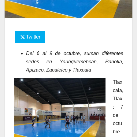
Twitter
Del 6 al 9 de octubre, suman diferentes
sedes en Yauhquemehcan, Panotla,
Apizaco, Zacatelco y Tlaxcala
Tlax
cala,
Tlax
; 7
de
octu
bre