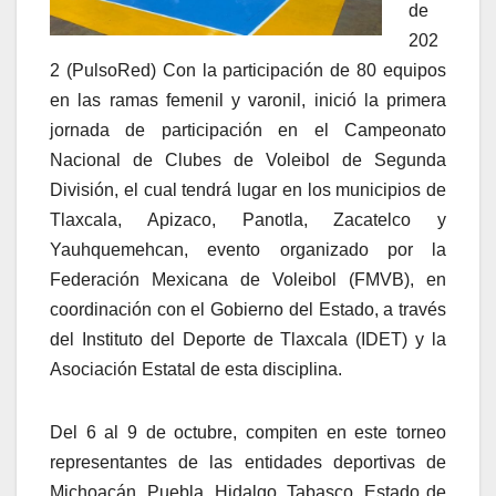
de
202
2 (PulsoRed) Con la participación de 80 equipos
en las ramas femenil y varonil, inició la primera
jornada de participación en el Campeonato
Nacional de Clubes de Voleibol de Segunda
División, el cual tendrá lugar en los municipios de
Tlaxcala, Apizaco, Panotla, Zacatelco y
Yauhquemehcan, evento organizado por la
Federación Mexicana de Voleibol (FMVB), en
coordinación con el Gobierno del Estado, a través
del Instituto del Deporte de Tlaxcala (IDET) y la
Asociación Estatal de esta disciplina.
Del 6 al 9 de octubre, compiten en este torneo
representantes de las entidades deportivas de
Michoacán, Puebla, Hidalgo, Tabasco, Estado de