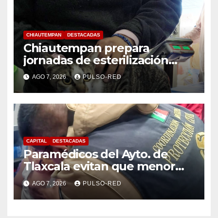
CHIAUTEMPAN
DESTACADAS
Chiautempan prepara
jornadas de esterilización
para perros y gatos
AGO 7, 2026
PULSO-RED
CAPITAL
DESTACADAS
Paramédicos del Ayto. de
Tlaxcala evitan que menor
sufra complicaciones por
AGO 7, 2026
PULSO-RED
hipotermia tras caer en una
cisterna