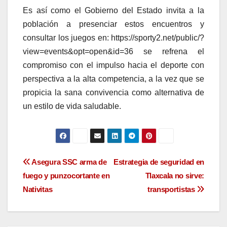
Es así como el Gobierno del Estado invita a la
población a presenciar estos encuentros y
consultar los juegos en: https://sporty2.net/public/?
view=events&opt=open&id=36 se refrena el
compromiso con el impulso hacia el deporte con
perspectiva a la alta competencia, a la vez que se
propicia la sana convivencia como alternativa de
un estilo de vida saludable.
Navegación
Asegura SSC arma de
Estrategia de seguridad en
fuego y punzocortante en
Tlaxcala no sirve:
de
Nativitas
transportistas
entradas