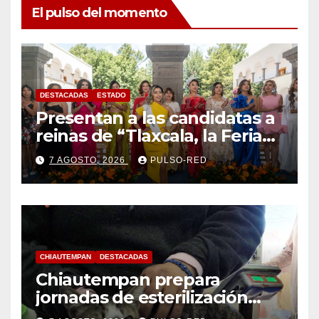
El pulso del momento
DESTACADAS
ESTADO
Presentan a las candidatas a
reinas de “Tlaxcala, la Feria
de Ferias 2026: La Flor
7 AGOSTO, 2026
PULSO-RED
Tlaxcalteca”
CHIAUTEMPAN
DESTACADAS
Chiautempan prepara
jornadas de esterilización
para perros y gatos