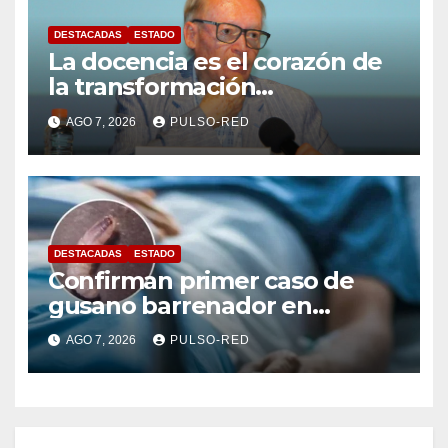
DESTACADAS
ESTADO
La docencia es el corazón de
la transformación
universitaria: Rector de la
AGO 7, 2026
PULSO-RED
UATx
DESTACADAS
ESTADO
Confirman primer caso de
gusano barrenador en
humano en Tlaxcala
AGO 7, 2026
PULSO-RED