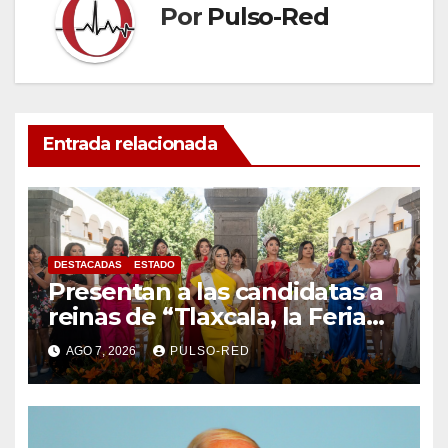
Por
Pulso-Red
Entrada relacionada
DESTACADAS
ESTADO
Presentan a las candidatas a
reinas de “Tlaxcala, la Feria
de Ferias 2026: La Flor
AGO 7, 2026
PULSO-RED
Tlaxcalteca”