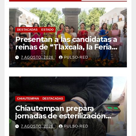
DESTACADAS
ESTADO
Presentan a las candidatas a
reinas de “Tlaxcala, la Feria
de Ferias 2026: La Flor
7 AGOSTO, 2026
PULSO-RED
Tlaxcalteca”
CHIAUTEMPAN
DESTACADAS
Chiautempan prepara
jornadas de esterilización
para perros y gatos
7 AGOSTO, 2026
PULSO-RED