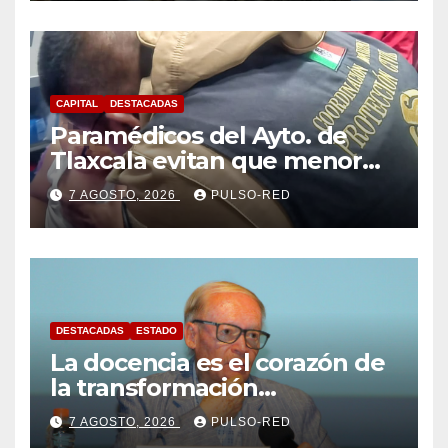
CAPITAL
DESTACADAS
Paramédicos del Ayto. de
Tlaxcala evitan que menor
sufra complicaciones por
7 AGOSTO, 2026
PULSO-RED
hipotermia tras caer en una
cisterna
DESTACADAS
ESTADO
La docencia es el corazón de
la transformación
universitaria: Rector de la
7 AGOSTO, 2026
PULSO-RED
UATx