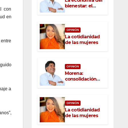
La economía del
bienestar: el
al con
nuevo rostro del
tud en
desarrollo
OPINIÓN
La cotidianidad
 entre
de las mujeres
eguido
OPINIÓN
Morena:
consolidación
con raíz, rumbo
naje a
con convicción
OPINIÓN
La cotidianidad
anos”,
de las mujeres