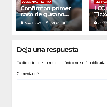
DESTACADAS
ESTADO
DESTACA
Confirman primer
LCC 
caso de gusano
Tlax
barrenador en
mese
AGO 7, 2026
PULSO-RED
AGO 7
humano en
tasa
Tlaxcala
país
Deja una respuesta
Tu dirección de correo electrónico no será publicada.
Comentario
*