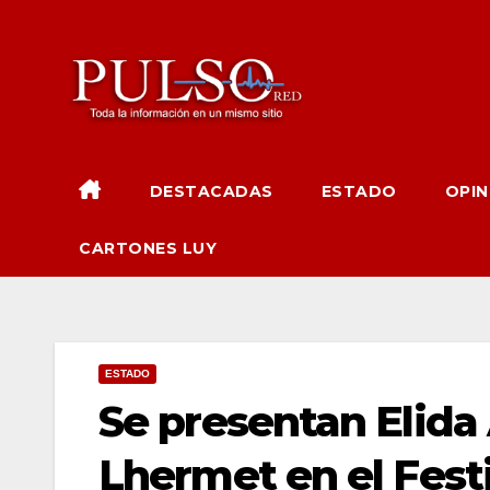
Ir
al
contenido
DESTACADAS
ESTADO
OPIN
CARTONES LUY
ESTADO
Se presentan Elida
Lhermet en el Fest