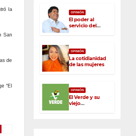
tró la
OPINIÓN
El poder al
servicio del
pueblo: la nueva
n San
ética pública en
México
OPINIÓN
La cotidianidad
vas de
de las mujeres
ge “El
OPINIÓN
El Verde y su
viejo
oportunismo