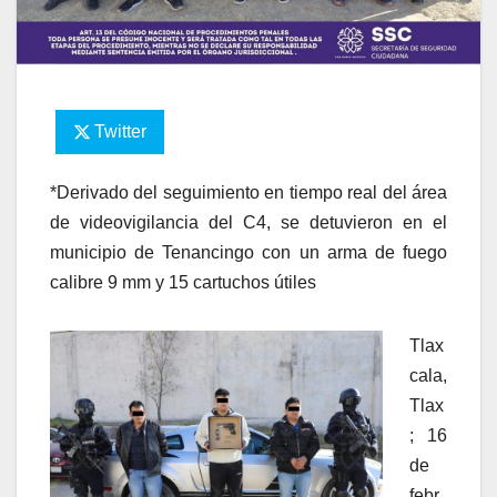
Twitter
*Derivado del seguimiento en tiempo real del área
de videovigilancia del C4, se detuvieron en el
municipio de Tenancingo con un arma de fuego
calibre 9 mm y 15 cartuchos útiles
Tlax
cala,
Tlax
; 16
de
febr