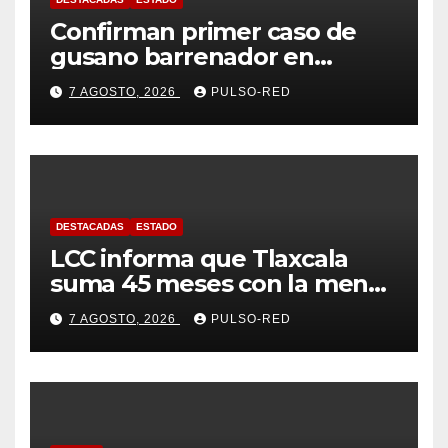
Confirman primer caso de
gusano barrenador en
humano en Tlaxcala
7 AGOSTO, 2026
PULSO-RED
DESTACADAS
ESTADO
LCC informa que Tlaxcala
suma 45 meses con la menor
tasa de delitos en el país
7 AGOSTO, 2026
PULSO-RED