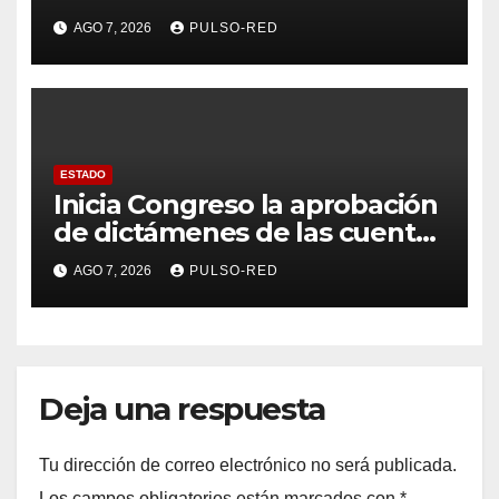
tasa de delitos en el país
AGO 7, 2026
PULSO-RED
ESTADO
Inicia Congreso la aprobación
de dictámenes de las cuentas
públicas de entes
AGO 7, 2026
PULSO-RED
fiscalizables del ejercicio
fiscal 2025
Deja una respuesta
Tu dirección de correo electrónico no será publicada.
Los campos obligatorios están marcados con
*