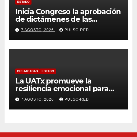
ESTADO
Inicia Congreso la aprobación
de dictámenes de las
cuentas públicas de entes
7 AGOSTO, 2026
PULSO-RED
fiscalizables del ejercicio
fiscal 2025
DESTACADAS
ESTADO
La UATx promueve la
resiliencia emocional para
fortalecer salud y bienestar
7 AGOSTO, 2026
PULSO-RED
de estudiantes y docentes