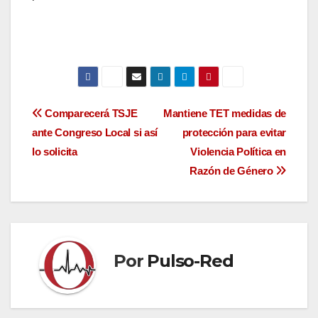
Navegación
Comparecerá TSJE
Mantiene TET medidas de
ante Congreso Local si así
protección para evitar
de
lo solicita
Violencia Política en
entradas
Razón de Género
Por
Pulso-Red