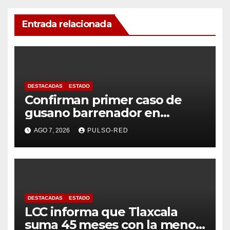
Entrada relacionada
DESTACADAS
ESTADO
Confirman primer caso de
gusano barrenador en
humano en Tlaxcala
AGO 7, 2026
PULSO-RED
DESTACADAS
ESTADO
LCC informa que Tlaxcala
suma 45 meses con la menor