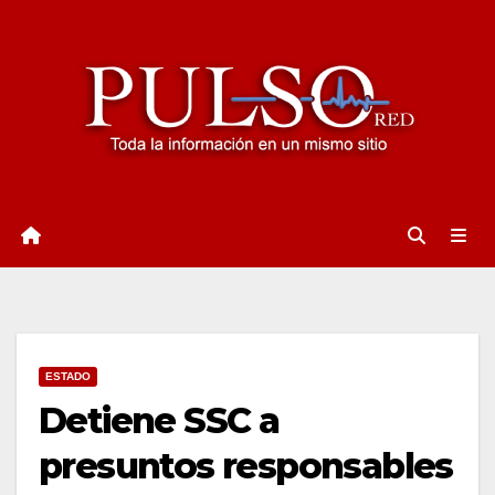
Ir
al
contenido
ESTADO
Detiene SSC a
presuntos responsables