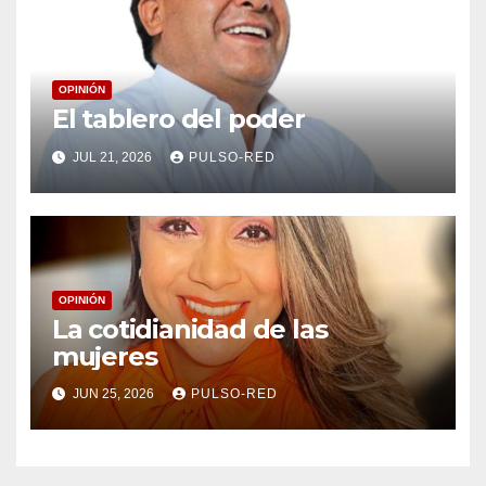
OPINIÓN
El tablero del poder
JUL 21, 2026
PULSO-RED
OPINIÓN
La cotidianidad de las
mujeres
JUN 25, 2026
PULSO-RED