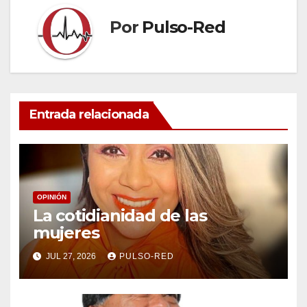
Por
Pulso-Red
Entrada relacionada
OPINIÓN
La cotidianidad de las
mujeres
JUL 27, 2026
PULSO-RED